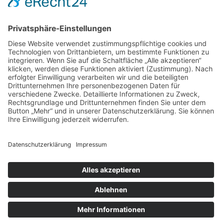
inkl. MwSt.
inkl. MwSt.
inkl. MwSt.
Öffnungszeiten Büro und Hofladen:
Hofladen:
Montag bis Sonntag von 09:00 – 11:30 Uhr und 14:00 – 18:00 Uhr
Telefonisch erreichen Sie uns:
Montag bis Freitag von 09:00 – 11:30 Uhr
Warenkorb
Kasse
Datenschutzerklärung
Impressum
Allgemeine Geschäftsbedingungen (AGB)
Cookie-Einstellungen
Copyright © Schlafen im Weinfass • Ilona Wild • Bergstraße 7 •
77887 Sasbachwalden | All Rights Reserved
Designed with ❤️ by www.Marketing-Division.de