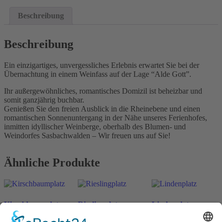
Beschreibung
Beschreibung
Ein einzigartiges, unvergessliches Erlebnis erwartet Sie bei der
Übernachtung in einem Weinfass auf der Lage “Alde Gott”.
Ihr außergewöhnliches, romantisches Domizil ist beheizbar und
somit ganzjährig buchbar.
Genießen Sie den freien Ausblick in die Rheinebene und einen
romantischen Sonnenuntergang in der Nähe unseres Ferienhofes,
inmitten idyllischer Weinberge, oberhalb des Blumen- und
Weindorfes Sasbachwalden – Wir freuen uns auf Sie!
Ähnliche Produkte
Kirschbaumplatz
Rieslingplatz
Lindenplatz
ab
198
€
ab
198
€
ab
198
€
n. v.
n. v.
n. v.