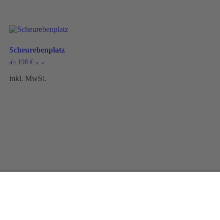
Scheurebenplatz
ab
198
€
n. v.
inkl. MwSt.