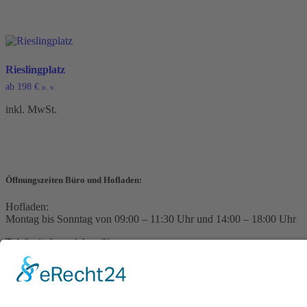
Rieslingplatz
ab
198
€
n. v.
inkl. MwSt.
Öffnungszeiten Büro und Hofladen:
Hofladen:
Montag bis Sonntag von 09:00 – 11:30 Uhr und 14:00 – 18:00 Uhr
Telefonisch erreichen Sie uns:
Montag bis Freitag von 09:00 – 11:30 Uhr
Warenkorb
Kasse
Datenschutzerklärung