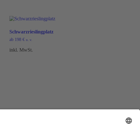
Schwarzrieslingplatz
ab
198
€
n. v.
inkl. MwSt.