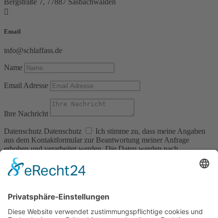
Bergstraße 7, 77887 Sasbachwalden

Email
info@schlaffass.de
Name
Email Adresse
Ihre Nachricht
Datenschutz
Datenschutz
Ich stimme zu, dass meine Angaben
aus dem Kontaktformular zur Beantwortung meiner Anfrage
erhoben und verarbeitet werden. Die Daten werden nach
abgeschlossener Bearbeitung Ihrer Anfrage gelöscht. Hinweis: Sie
können Ihre Einwilligung jederzeit für die Zukunft per E-Mail an
info@schlaffass.de widerrufen. Detaillierte Informationen zum
Umgang mit Nutzerdaten finden Sie in unserer
Datenschutzerklärung
Senden