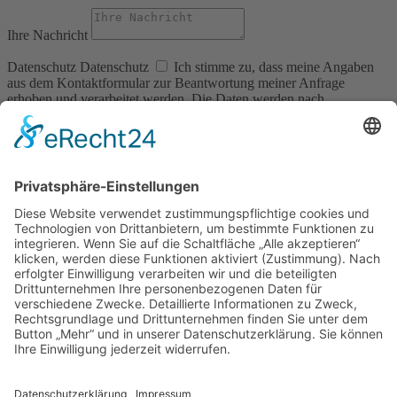
Ihre Nachricht
Datenschutz
Datenschutz
Ich stimme zu, dass meine Angaben
aus dem Kontaktformular zur Beantwortung meiner Anfrage
erhoben und verarbeitet werden. Die Daten werden nach
abgeschlossener Bearbeitung Ihrer Anfrage gelöscht. Hinweis: Sie
können Ihre Einwilligung jederzeit für die Zukunft per E-Mail an
info@schlaffass.de widerrufen. Detaillierte Informationen zum
Umgang mit Nutzerdaten finden Sie in unserer
Datenschutzerklärung
Senden
Öffnungszeiten Büro und Hofladen:
Hofladen:
Montag bis Sonntag von 09:00 – 11:30 Uhr und 14:00 – 18:00 Uhr
Telefonisch erreichen Sie uns:
Montag bis Freitag von 09:00 – 11:30 Uhr
Warenkorb
Kasse