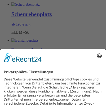
Scheurebenplatz
ab
198
€
n. v.
inkl. MwSt.
Burgunderplatz
ab
198
€
n. v.
inkl. MwSt.
Öffnungszeiten Büro und Hofladen:
Hofladen:
Montag bis Sonntag von 09:00 – 11:30 Uhr und 14:00 – 18:00 Uhr
Telefonisch erreichen Sie uns:
Montag bis Freitag von 09:00 – 11:30 Uhr