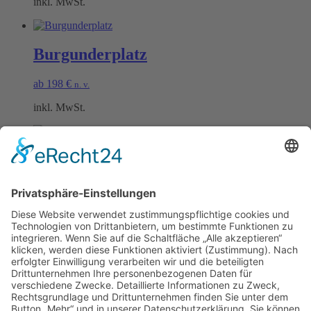
inkl. MwSt.
Burgunderplatz
ab
198
€
n. v.
inkl. MwSt.
Rieslingplatz
ab
198
€
n. v.
inkl. MwSt.
Öffnungszeiten Büro und Hofladen:
Hofladen:
Montag bis Sonntag von 09:00 – 11:30 Uhr und 14:00 – 18:00 Uhr
Telefonisch erreichen Sie uns: