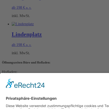
ab
198
€
n. v.
inkl. MwSt.
Lindenplatz
ab
198
€
n. v.
inkl. MwSt.
Öffnungszeiten Büro und Hofladen:
Hofladen:
Montag bis Sonntag von 09:00 – 11:30 Uhr und 14:00 – 18:00 Uhr
Telefonisch erreichen Sie uns:
Montag bis Freitag von 09:00 – 11:30 Uhr
Warenkorb
Kasse
Datenschutzerklärung