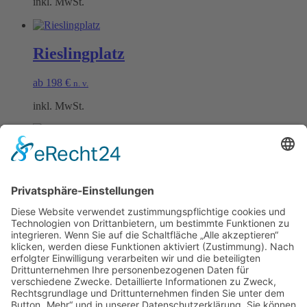
inkl. MwSt.
Rieslingplatz
ab
198
€
n. v.
inkl. MwSt.
Lindenplatz
ab
198
€
n. v.
inkl. MwSt.
Öffnungszeiten Büro und Hofladen:
Hofladen:
Montag bis Sonntag von 09:00 – 11:30 Uhr und 14:00 – 18:00 Uhr
Telefonisch erreichen Sie uns: