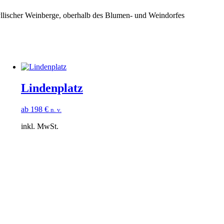
yllischer Weinberge, oberhalb des Blumen- und Weindorfes
Lindenplatz
ab
198
€
n. v.
inkl. MwSt.