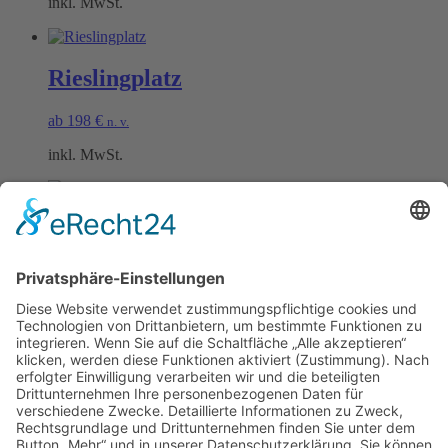
inkl. MwSt.
Rieslingplatz
ab
198
€
n. v.
inkl. MwSt.
Burgunderplatz
ab
198
€
n. v.
inkl. MwSt.
Öffnungszeiten Büro und Hofladen:
Hofladen:
Montag bis Sonntag von 09:00 – 11:30 Uhr und 14:00 – 18:00 Uhr
Telefonisch erreichen Sie uns: