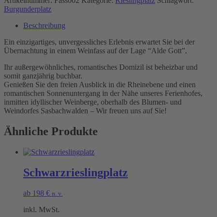
Artikelnummer:
Fass002
Kategorie:
Rieslingplatz
Schlagwort:
Burgunderplatz
Beschreibung
Ein einzigartiges, unvergessliches Erlebnis erwartet Sie bei der
Übernachtung in einem Weinfass auf der Lage “Alde Gott”.
Ihr außergewöhnliches, romantisches Domizil ist beheizbar und
somit ganzjährig buchbar.
Genießen Sie den freien Ausblick in die Rheinebene und einen
romantischen Sonnenuntergang in der Nähe unseres Ferienhofes,
inmitten idyllischer Weinberge, oberhalb des Blumen- und
Weindorfes Sasbachwalden – Wir freuen uns auf Sie!
Ähnliche Produkte
Schwarzrieslingplatz
ab
198
€
n. v.
inkl. MwSt.