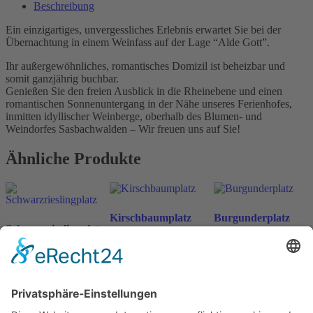
Beschreibung
Ein einzigartiges, unvergessliches Erlebnis erwartet Sie bei der
Übernachtung in einem Weinfass auf der Lage “Alde Gott”.
Ihr außergewöhnliches, romantisches Domizil ist beheizbar und
somit ganzjährig buchbar.
Genießen Sie den freien Ausblick in die Rheinebene und einen
romantischen Sonnenuntergang in der Nähe unseres Ferienhofes,
inmitten idyllischer Weinberge, oberhalb des Blumen- und
Weindorfes Sasbachwalden – Wir freuen uns auf Sie!
Ähnliche Produkte
Kirschbaumplatz
Burgunderplatz
Schwarzrieslingplatz
ab
198
€
ab
198
€
n. v.
n. v.
ab
198
€
n. v.
inkl. MwSt.
inkl. MwSt.
inkl. MwSt.