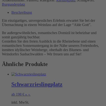
Artikelnummer:
Fass002
Kategorie:
Rieslingplatz
Schlagwort:
Burgunderplatz
Beschreibung
Ein einzigartiges, unvergessliches Erlebnis erwartet Sie bei der
Übernachtung in einem Weinfass auf der Lage “Alde Gott”.
Ihr außergewöhnliches, romantisches Domizil ist beheizbar und
somit ganzjährig buchbar.
Genießen Sie den freien Ausblick in die Rheinebene und einen
romantischen Sonnenuntergang in der Nähe unseres Ferienhofes,
inmitten idyllischer Weinberge, oberhalb des Blumen- und
Weindorfes Sasbachwalden – Wir freuen uns auf Sie!
Ähnliche Produkte
Schwarzrieslingplatz
ab
198
€
n. v.
inkl. MwSt.