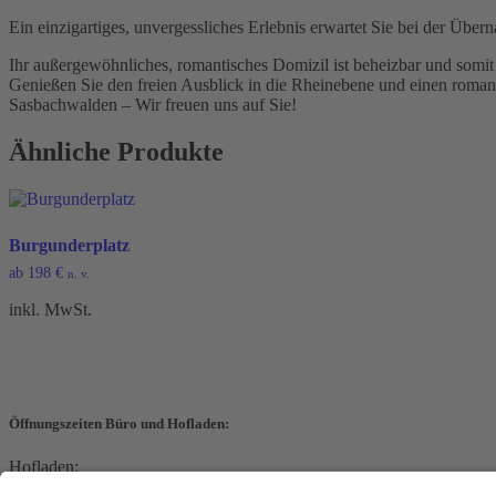
Ein einzigartiges, unvergessliches Erlebnis erwartet Sie bei der Übe
Ihr außergewöhnliches, romantisches Domizil ist beheizbar und somit
Genießen Sie den freien Ausblick in die Rheinebene und einen roman
Sasbachwalden – Wir freuen uns auf Sie!
Ähnliche Produkte
Burgunderplatz
ab
198
€
n. v.
inkl. MwSt.
Öffnungszeiten Büro und Hofladen:
Hofladen:
Montag bis Sonntag von 09:00 – 11:30 Uhr und 14:00 – 18:00 Uhr