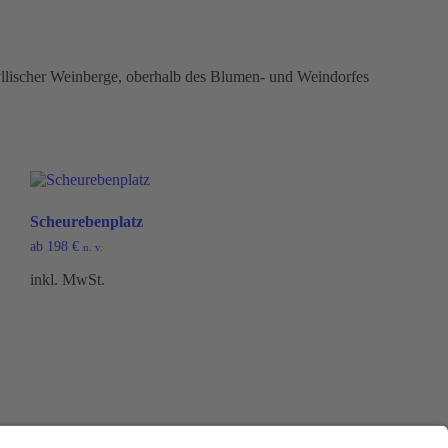
yllischer Weinberge, oberhalb des Blumen- und Weindorfes
Scheurebenplatz
ab
198
€
n. v.
inkl. MwSt.