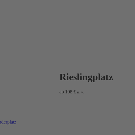
Rieslingplatz
ab
198
€
n. v.
derplatz