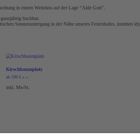
rnachtung in einem Weinfass auf der Lage “Alde Gott”.
 ganzjährig buchbar.
tischen Sonnenuntergang in der Nähe unseres Ferienhofes, inmitten id
Kirschbaumplatz
ab
198
€
n. v.
inkl. MwSt.