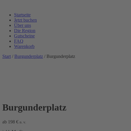
Startseite
Jetzt buchen
Über uns
Die Region
Gutscheine
FAQ
Warenkorb
Start
/
Burgunderplatz
/ Burgunderplatz
Burgunderplatz
ab
198
€
n. v.