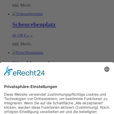
inkl. MwSt.
Scheurebenplatz
ab
198
€
n. v.
inkl. MwSt.
Kirschbaumplatz
ab
198
€
n. v.
inkl. MwSt.
Öffnungszeiten Büro und Hofladen:
Hofladen:
Montag bis Sonntag von 09:00 – 11:30 Uhr und 14:00 – 18:00 Uhr