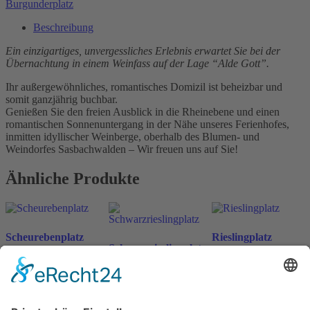
Burgunderplatz
Beschreibung
Ein einzigartiges, unvergessliches Erlebnis erwartet Sie bei der
Übernachtung in einem Weinfass auf der Lage “Alde Gott”.
Ihr außergewöhnliches, romantisches Domizil ist beheizbar und
somit ganzjährig buchbar.
Genießen Sie den freien Ausblick in die Rheinebene und einen
romantischen Sonnenuntergang in der Nähe unseres Ferienhofes,
inmitten idyllischer Weinberge, oberhalb des Blumen- und
Weindorfes Sasbachwalden – Wir freuen uns auf Sie!
Ähnliche Produkte
Scheurebenplatz
Rieslingplatz
Schwarzrieslingplatz
ab
198
€
ab
198
€
n. v.
n. v.
ab
198
€
n. v.
inkl. MwSt.
inkl. MwSt.
inkl. MwSt.