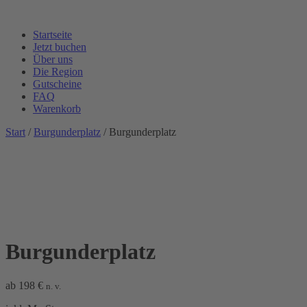
Startseite
Jetzt buchen
Über uns
Die Region
Gutscheine
FAQ
Warenkorb
Start
/
Burgunderplatz
/ Burgunderplatz
Burgunderplatz
ab
198
€
n. v.