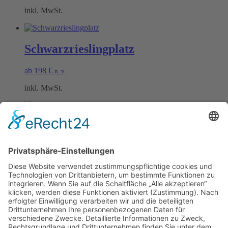
inkl. MwSt.
Schwarzrieslingplatz
ab
198
€
n. v.
inkl. MwSt.
Lindenplatz
ab
198
€
n. v.
inkl. MwSt.
Öffnungszeiten Büro und Hofladen:
Hofladen:
Montag bis Sonntag von 09:00 – 11:30 Uhr und 14:00 – 18:00 Uhr