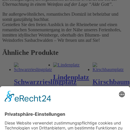
Übernachtung in einem Weinfass auf der Lage “Alde Gott”.
Ihr außergewöhnliches, romantisches Domizil ist beheizbar und
somit ganzjährig buchbar.
Genießen Sie den freien Ausblick in die Rheinebene und einen
romantischen Sonnenuntergang in der Nähe unseres Ferienhofes,
inmitten idyllischer Weinberge, oberhalb des Blumen- und
Weindorfes Sasbachwalden – Wir freuen uns auf Sie!
Ähnliche Produkte
Lindenplatz
Schwarzrieslingplatz
Kirschbaum
ab
198
€
n. v.
ab
198
€
ab
198
€
n. v.
n. v.
inkl. MwSt.
inkl. MwSt.
inkl. MwSt.