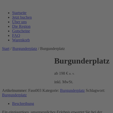
Startseite
Jetzt buchen
Über uns
Die Region
Gutscheine
FAQ
Warenkorb
Start
/
Burgunderplatz
/ Burgunderplatz
Burgunderplatz
ab
198
€
n. v.
inkl. MwSt.
Artikelnummer:
Fass003
Kategorie:
Burgunderplatz
Schlagwort:
Burgunderplatz
Beschreibung
Ein einzigartiges, unvergessliches Erlebnis erwartet Sie bei der