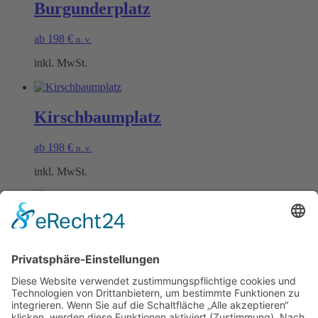
Burgunderplatz
ab
198
€
n. v.
inkl. MwSt.
Kirschbaumplatz
ab
198
€
n. v.
inkl. MwSt.
Lindenplatz
ab
198
€
n. v.
inkl. MwSt.
Öffnungszeiten Büro und Hofladen: