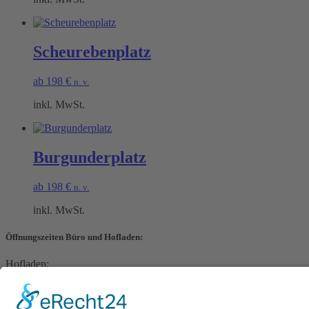
Scheurebenplatz
ab
198
€
n. v.
inkl. MwSt.
Burgunderplatz
ab
198
€
n. v.
inkl. MwSt.
Öffnungszeiten Büro und Hofladen:
Hofladen:
Montag bis Sonntag von 09:00 – 11:30 Uhr und 14:00 – 18:00 Uhr
Telefonisch erreichen Sie uns: