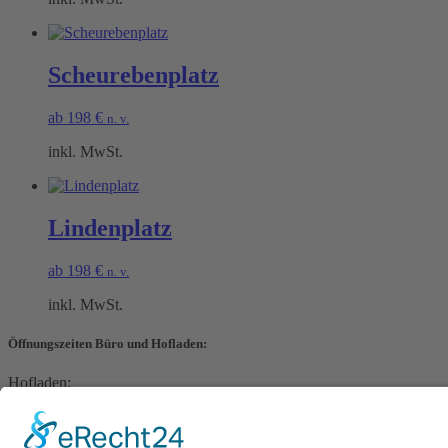
Scheurebenplatz
ab
198
€
n. v.
inkl. MwSt.
Lindenplatz
ab
198
€
n. v.
inkl. MwSt.
Öffnungszeiten Büro und Hofladen:
Hofladen:
Montag bis Sonntag von 09:00 – 11:30 Uhr und 14:00 – 18:00 Uhr
Telefonisch erreichen Sie uns: