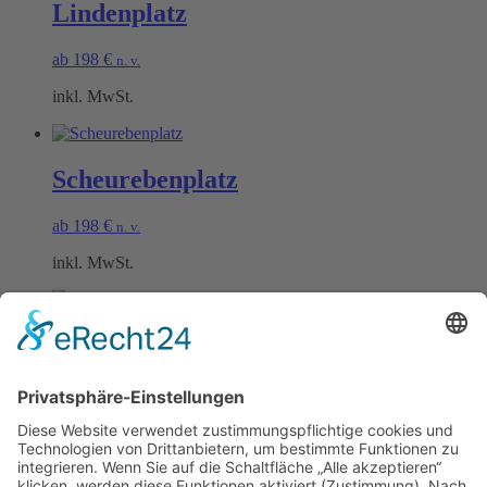
Lindenplatz
ab
198
€
n. v.
inkl. MwSt.
Scheurebenplatz
ab
198
€
n. v.
inkl. MwSt.
Rieslingplatz
ab
198
€
n. v.
inkl. MwSt.
Öffnungszeiten Büro und Hofladen: