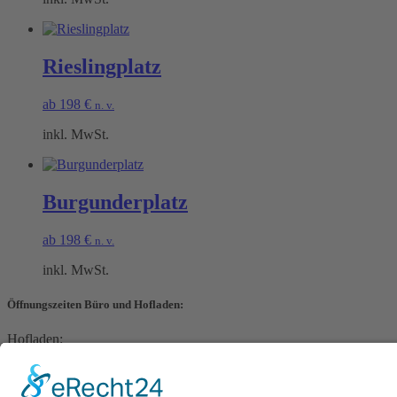
Rieslingplatz
ab
198
€
n. v.
inkl. MwSt.
Burgunderplatz
ab
198
€
n. v.
inkl. MwSt.
Öffnungszeiten Büro und Hofladen:
Hofladen:
Montag bis Sonntag von 09:00 – 11:30 Uhr und 14:00 – 18:00 Uhr
Telefonisch erreichen Sie uns: