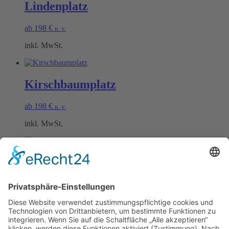
Lindenplatz
ab
198
€
n. v.
inkl. MwSt.
Kirschbaumplatz
ab
198
€
n. v.
inkl. MwSt.
Rieslingplatz
ab
198
€
n. v.
inkl. MwSt.
Öffnungszeiten Büro und Hofladen: