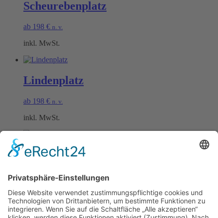
Scheurebenplatz
ab
198
€
n. v.
inkl. MwSt.
Lindenplatz
ab
198
€
n. v.
inkl. MwSt.
Burgunderplatz
ab
198
€
n. v.
inkl. MwSt.
Öffnungszeiten Büro und Hofladen: