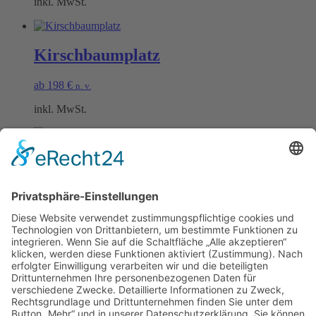
inkl. MwSt.
Kirschbaumplatz
ab
198
€
n. v.
inkl. MwSt.
Rieslingplatz
ab
198
€
n. v.
inkl. MwSt.
Öffnungszeiten Büro und Hofladen:
Hofladen:
Montag bis Sonntag von 09:00 – 11:30 Uhr und 14:00 – 18:00 Uhr
Telefonisch erreichen Sie uns: