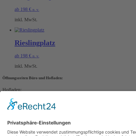
ab
198
€
n. v.
inkl. MwSt.
Rieslingplatz
ab
198
€
n. v.
inkl. MwSt.
Öffnungszeiten Büro und Hofladen:
Hofladen:
Montag bis Sonntag von 09:00 – 11:30 Uhr und 14:00 – 18:00 Uhr
Telefonisch erreichen Sie uns:
Montag bis Freitag von 09:00 – 11:30 Uhr
Warenkorb
Kasse
Datenschutzerklärung