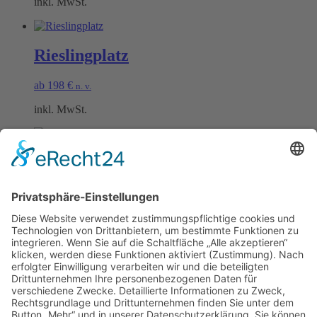
inkl. MwSt.
Rieslingplatz
ab
198
€
n. v.
inkl. MwSt.
Kirschbaumplatz
ab
198
€
n. v.
inkl. MwSt.
Öffnungszeiten Büro und Hofladen:
Hofladen:
Montag bis Sonntag von 09:00 – 11:30 Uhr und 14:00 – 18:00 Uhr
Telefonisch erreichen Sie uns: