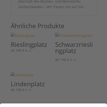
oberhalb des Blumen- und Weindorfes
Sasbachwalden – Wir freuen uns auf Sie!
Ähnliche Produkte
Rieslingplatz
Schwarzriesli
ngplatz
ab
198
€
n. v.
ab
198
€
n. v.
Lindenplatz
ab
198
€
n. v.