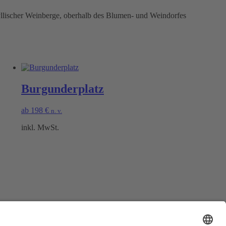
yllischer Weinberge, oberhalb des Blumen- und Weindorfes
Burgunderplatz
ab
198
€
n. v.
inkl. MwSt.