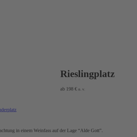
Rieslingplatz
ab
198
€
n. v.
derplatz
rnachtung in einem Weinfass auf der Lage “Alde Gott”.