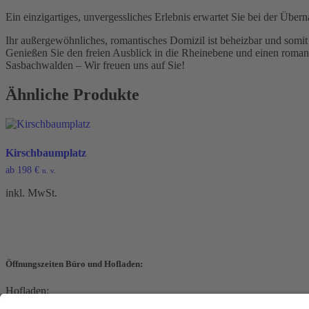
Ein einzigartiges, unvergessliches Erlebnis erwartet Sie bei der Übe
Ihr außergewöhnliches, romantisches Domizil ist beheizbar und somit
Genießen Sie den freien Ausblick in die Rheinebene und einen roman
Sasbachwalden – Wir freuen uns auf Sie!
Ähnliche Produkte
Kirschbaumplatz
ab
198
€
n. v.
inkl. MwSt.
Öffnungszeiten Büro und Hofladen:
Hofladen:
Montag bis Sonntag von 09:00 – 11:30 Uhr und 14:00 – 18:00 Uhr