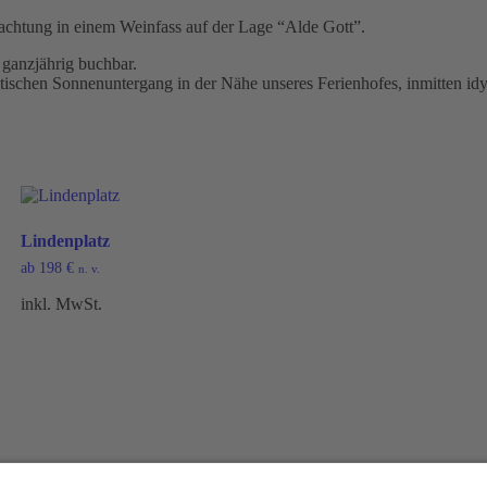
rnachtung in einem Weinfass auf der Lage “Alde Gott”.
 ganzjährig buchbar.
tischen Sonnenuntergang in der Nähe unseres Ferienhofes, inmitten id
Lindenplatz
ab
198
€
n. v.
inkl. MwSt.