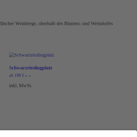
yllischer Weinberge, oberhalb des Blumen- und Weindorfes
Schwarzrieslingplatz
ab
198
€
n. v.
inkl. MwSt.