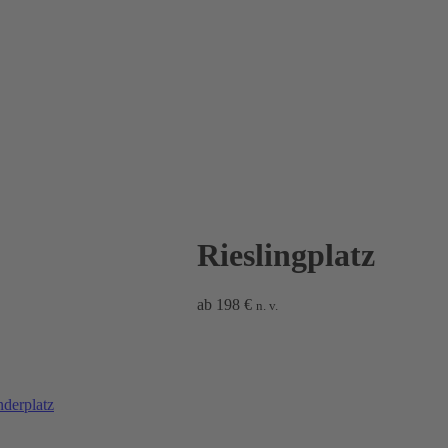
Rieslingplatz
ab
198
€
n. v.
derplatz