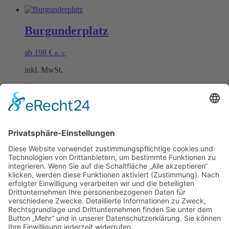
Burgunderplatz
ab
198
€
n. v.
inkl. MwSt.
Schwarzrieslingplatz
ab
198
€
n. v.
inkl. MwSt.
Öffnungszeiten Büro und Hofladen:
Hofladen:
Montag bis Sonntag von 09:00 – 11:30 Uhr und 14:00 – 18:00 Uhr
Telefonisch erreichen Sie uns:
Montag bis Freitag von 09:00 – 11:30 Uhr