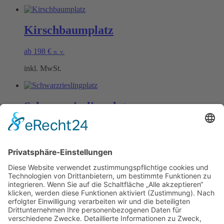
Kirschbaumplatz
ab
198
€
n. v.
inkl. MwSt.
Schwarzrieslingplatz
ab
198
€
n. v.
inkl. MwSt.
Öffnungszeiten Büro und Hofladen:
Hofladen:
Montag bis Sonntag von 09:00 – 11:30 Uhr und 14:00 – 18:00 Uhr
Telefonisch erreichen Sie uns:
Montag bis Freitag von 09:00 – 11:30 Uhr