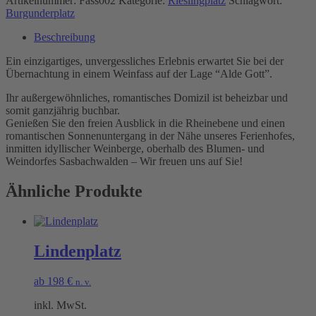
Artikelnummer:
Fass002
Kategorie:
Rieslingplatz
Schlagwort:
Burgunderplatz
Beschreibung
Ein einzigartiges, unvergessliches Erlebnis erwartet Sie bei der
Übernachtung in einem Weinfass auf der Lage “Alde Gott”.
Ihr außergewöhnliches, romantisches Domizil ist beheizbar und
somit ganzjährig buchbar.
Genießen Sie den freien Ausblick in die Rheinebene und einen
romantischen Sonnenuntergang in der Nähe unseres Ferienhofes,
inmitten idyllischer Weinberge, oberhalb des Blumen- und
Weindorfes Sasbachwalden – Wir freuen uns auf Sie!
Ähnliche Produkte
Lindenplatz
ab
198
€
n. v.
inkl. MwSt.