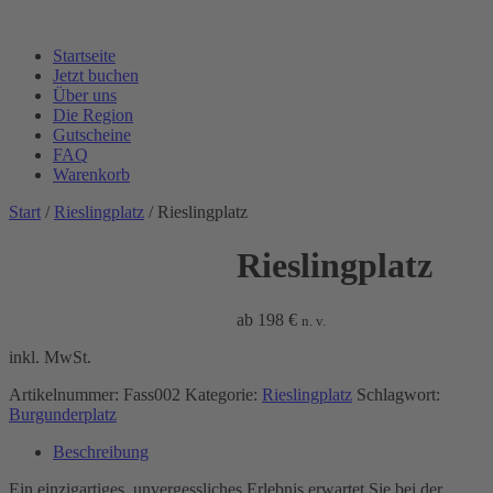
Startseite
Jetzt buchen
Über uns
Die Region
Gutscheine
FAQ
Warenkorb
Start
/
Rieslingplatz
/ Rieslingplatz
Rieslingplatz
ab
198
€
n. v.
inkl. MwSt.
Artikelnummer:
Fass002
Kategorie:
Rieslingplatz
Schlagwort:
Burgunderplatz
Beschreibung
Ein einzigartiges, unvergessliches Erlebnis erwartet Sie bei der