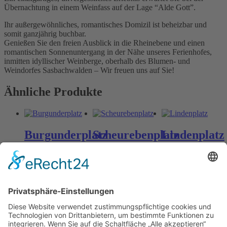
Übernachtung in einem Weinfass auf der Lage “Alde Gott”.
Ihr außergewöhnliches, romantisches Domizil ist beheizbar und
somit ganzjährig buchbar.
Genießen Sie den freien Ausblick in die Rheinebene und einen
romantischen Sonnenuntergang in der Nähe unseres Ferienhofes,
inmitten idyllischer Weinberge, oberhalb des Blumen- und
Weindorfes Sasbachwalden – Wir freuen uns auf Sie!
Ähnliche Produkte
Burgunderplatz
Scheurebenplatz
Lindenplatz
ab
198
€
ab
198
€
ab
198
€
n. v.
n. v.
n. v.
inkl. MwSt.
inkl. MwSt.
inkl. MwSt.
Öffnungszeiten Büro und Hofladen: