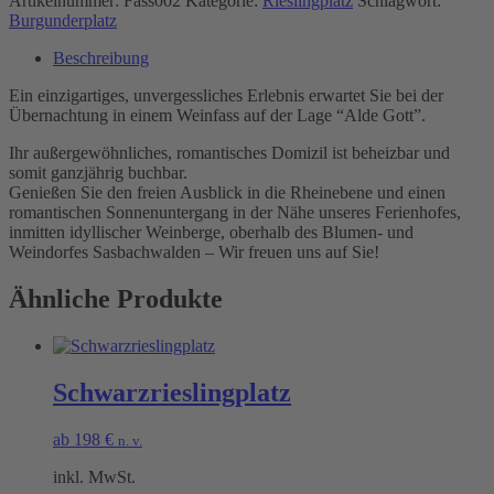
Artikelnummer:
Fass002
Kategorie:
Rieslingplatz
Schlagwort:
Burgunderplatz
Beschreibung
Ein einzigartiges, unvergessliches Erlebnis erwartet Sie bei der
Übernachtung in einem Weinfass auf der Lage “Alde Gott”.
Ihr außergewöhnliches, romantisches Domizil ist beheizbar und
somit ganzjährig buchbar.
Genießen Sie den freien Ausblick in die Rheinebene und einen
romantischen Sonnenuntergang in der Nähe unseres Ferienhofes,
inmitten idyllischer Weinberge, oberhalb des Blumen- und
Weindorfes Sasbachwalden – Wir freuen uns auf Sie!
Ähnliche Produkte
Schwarzrieslingplatz
ab
198
€
n. v.
inkl. MwSt.