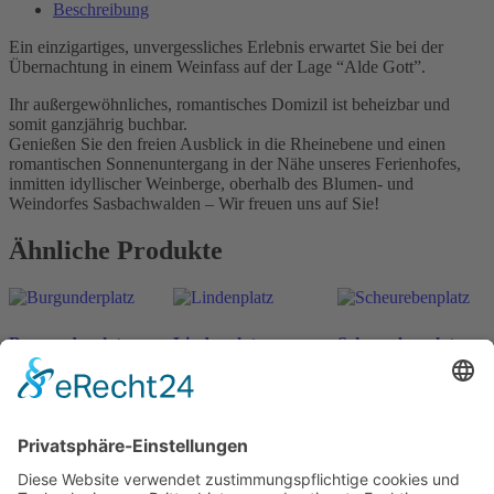
Beschreibung
Ein einzigartiges, unvergessliches Erlebnis erwartet Sie bei der
Übernachtung in einem Weinfass auf der Lage “Alde Gott”.
Ihr außergewöhnliches, romantisches Domizil ist beheizbar und
somit ganzjährig buchbar.
Genießen Sie den freien Ausblick in die Rheinebene und einen
romantischen Sonnenuntergang in der Nähe unseres Ferienhofes,
inmitten idyllischer Weinberge, oberhalb des Blumen- und
Weindorfes Sasbachwalden – Wir freuen uns auf Sie!
Ähnliche Produkte
Burgunderplatz
Lindenplatz
Scheurebenplatz
ab
198
€
ab
198
€
ab
198
€
n. v.
n. v.
n. v.
inkl. MwSt.
inkl. MwSt.
inkl. MwSt.