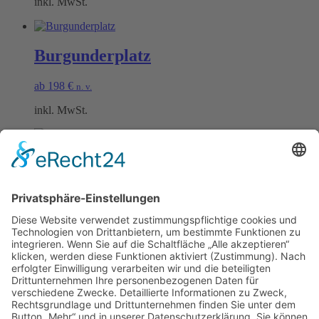
inkl. MwSt.
Burgunderplatz
ab
198
€
n. v.
inkl. MwSt.
Scheurebenplatz
ab
198
€
n. v.
inkl. MwSt.
Öffnungszeiten Büro und Hofladen:
Hofladen:
Montag bis Sonntag von 09:00 – 11:30 Uhr und 14:00 – 18:00 Uhr
Telefonisch erreichen Sie uns: