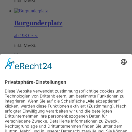
inkl. MwSt.
Burgunderplatz
ab
198
€
n. v.
inkl. MwSt.
Schwarzrieslingplatz
ab
198
€
n. v.
inkl. MwSt.
Öffnungszeiten Büro und Hofladen:
Hofladen:
Montag bis Sonntag von 09:00 – 11:30 Uhr und 14:00 – 18:00 Uhr
Telefonisch erreichen Sie uns: