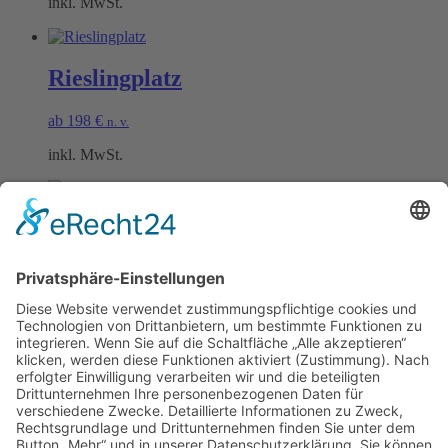
inkl. MwSt.
Rieslingplatz
ab
198
€
n. v.
inkl. MwSt.
Schwarzrieslingplatz
ab
198
€
n. v.
inkl. MwSt.
Öffnungszeiten Büro und Hofladen:
Hofladen:
Montag bis Sonntag von 09:00 – 11:30 Uhr und 14:00 – 18:00 Uhr
Telefonisch erreichen Sie uns: