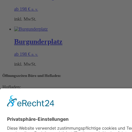
ab
198
€
n. v.
inkl. MwSt.
Burgunderplatz
ab
198
€
n. v.
inkl. MwSt.
Öffnungszeiten Büro und Hofladen:
Hofladen:
Montag bis Sonntag von 09:00 – 11:30 Uhr und 14:00 – 18:00 Uhr
Telefonisch erreichen Sie uns:
Montag bis Freitag von 09:00 – 11:30 Uhr
Warenkorb
Kasse
Datenschutzerklärung