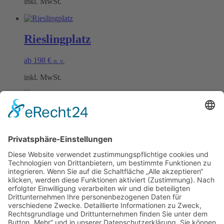
inkl. MwSt.
Rieslingplatz
ab
198
€
n. v.
inkl. MwSt.
Burgunderplatz
ab
198
€
n. v.
inkl. MwSt.
Öffnungszeiten Büro und Hofladen:
Hofladen:
Montag bis Sonntag von 09:00 – 11:30 Uhr und 14:00 – 18:00 Uhr
Telefonisch erreichen Sie uns: