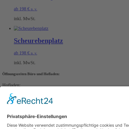
ab
198
€
n. v.
inkl. MwSt.
Scheurebenplatz
ab
198
€
n. v.
inkl. MwSt.
Öffnungszeiten Büro und Hofladen:
Hofladen:
Montag bis Sonntag von 09:00 – 11:30 Uhr und 14:00 – 18:00 Uhr
Telefonisch erreichen Sie uns:
Montag bis Freitag von 09:00 – 11:30 Uhr
Warenkorb
Kasse
Datenschutzerklärung