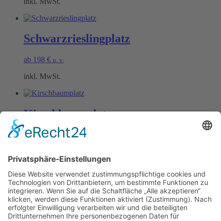
inkl. MwSt.
Schwarzrieslingplatz
ab
198
€
n. v.
inkl. MwSt.
Kirschbaumplatz
ab
198
€
n. v.
inkl. MwSt.
Öffnungszeiten Büro und Hofladen:
Hofladen:
Montag bis Sonntag von 09:00 – 11:30 Uhr und 14:00 – 18:00 Uhr
Telefonisch erreichen Sie uns: