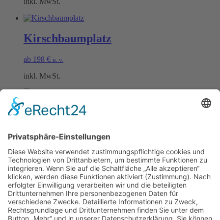
inkl. MwSt.
Kirschbaumplatz
ab
198
€
n. v.
inkl. MwSt.
Schwarzrieslingplatz
ab
198
€
n. v.
inkl. MwSt.
Öffnungszeiten Büro und Hofladen:
Hofladen:
Montag bis Sonntag von 09:00 – 11:30 Uhr und 14:00 – 18:00 Uhr
Telefonisch erreichen Sie uns: