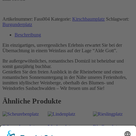
Artikelnummer:
Fass004
Kategorie:
Kirschbaumplatz
Schlagwort:
Burgunderplatz
Beschreibung
Ein einzigartiges, unvergessliches Erlebnis erwartet Sie bei der
Übernachtung in einem Weinfass auf der Lage “Alde Gott”.
Ihr außergewöhnliches, romantisches Domizil ist beheizbar und
somit ganzjährig buchbar.
Genießen Sie den freien Ausblick in die Rheinebene und einen
romantischen Sonnenuntergang in der Nähe unseres Ferienhofes,
inmitten idyllischer Weinberge, oberhalb des Blumen- und
Weindorfes Sasbachwalden – Wir freuen uns auf Sie!
Ähnliche Produkte
Scheurebenplatz
Lindenplatz
Rieslingplatz
ab
198
€
ab
198
€
ab
198
€
n. v.
n. v.
n. v.