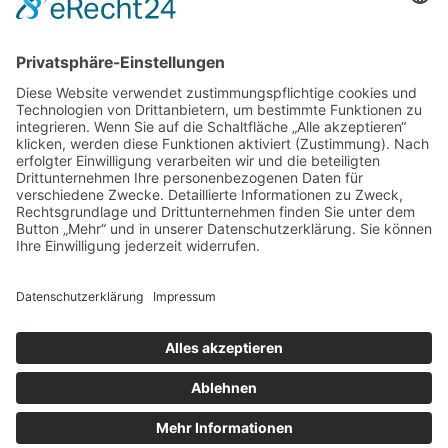
inkl. MwSt.
inkl. MwSt.
inkl. MwSt.
Öffnungszeiten Büro und Hofladen:
Hofladen:
Montag bis Sonntag von 09:00 – 11:30 Uhr und 14:00 – 18:00 Uhr
Telefonisch erreichen Sie uns:
Montag bis Freitag von 09:00 – 11:30 Uhr
Warenkorb
Kasse
Datenschutzerklärung
Impressum
Allgemeine Geschäftsbedingungen (AGB)
Cookie-Einstellungen
Copyright © Schlafen im Weinfass • Ilona Wild • Bergstraße 7 •
77887 Sasbachwalden | All Rights Reserved