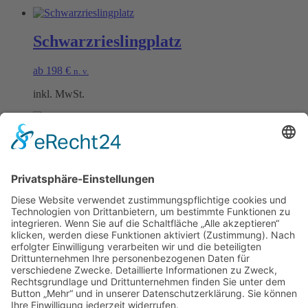
Schwarzrieslingplatz
ab
198
€
n. v.
inkl. MwSt.
Rieslingplatz
ab
198
€
n. v.
inkl. MwSt.
Öffnungszeiten Büro und Hofladen:
Hofladen:
Montag bis Sonntag von 09:00 – 11:30 Uhr und 14:00 – 18:00 Uhr
Telefonisch erreichen Sie uns:
Montag bis Freitag von 09:00 – 11:30 Uhr