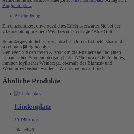
Artikelnummer:
Fass004
Kategorie:
Kirschbaumplatz
Schlagwort:
Burgunderplatz
Beschreibung
Ein einzigartiges, unvergessliches Erlebnis erwartet Sie bei der
Übernachtung in einem Weinfass auf der Lage “Alde Gott”.
Ihr außergewöhnliches, romantisches Domizil ist beheizbar und
somit ganzjährig buchbar.
Genießen Sie den freien Ausblick in die Rheinebene und einen
romantischen Sonnenuntergang in der Nähe unseres Ferienhofes,
inmitten idyllischer Weinberge, oberhalb des Blumen- und
Weindorfes Sasbachwalden – Wir freuen uns auf Sie!
Ähnliche Produkte
Lindenplatz
ab
198
€
n. v.
inkl. MwSt.