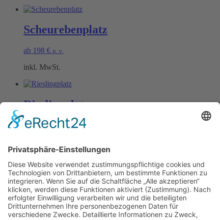
Scheurebenplatz
ab
198
€
n. v.
inkl. MwSt.
Rieslingplatz
ab
198
€
n. v.
inkl. MwSt.
Öffnungszeiten Büro und Hofladen:
Hofladen:
Montag bis Sonntag von 09:00 – 11:30 Uhr und 14:00 – 18:00 Uhr
Telefonisch erreichen Sie uns:
Montag bis Freitag von 09:00 – 11:30 Uhr