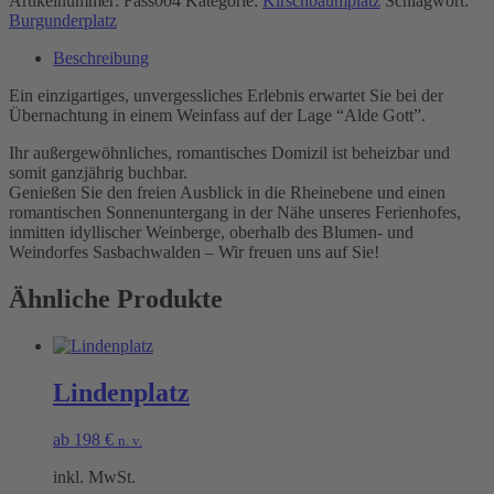
Artikelnummer:
Fass004
Kategorie:
Kirschbaumplatz
Schlagwort:
Burgunderplatz
Beschreibung
Ein einzigartiges, unvergessliches Erlebnis erwartet Sie bei der
Übernachtung in einem Weinfass auf der Lage “Alde Gott”.
Ihr außergewöhnliches, romantisches Domizil ist beheizbar und
somit ganzjährig buchbar.
Genießen Sie den freien Ausblick in die Rheinebene und einen
romantischen Sonnenuntergang in der Nähe unseres Ferienhofes,
inmitten idyllischer Weinberge, oberhalb des Blumen- und
Weindorfes Sasbachwalden – Wir freuen uns auf Sie!
Ähnliche Produkte
Lindenplatz
ab
198
€
n. v.
inkl. MwSt.