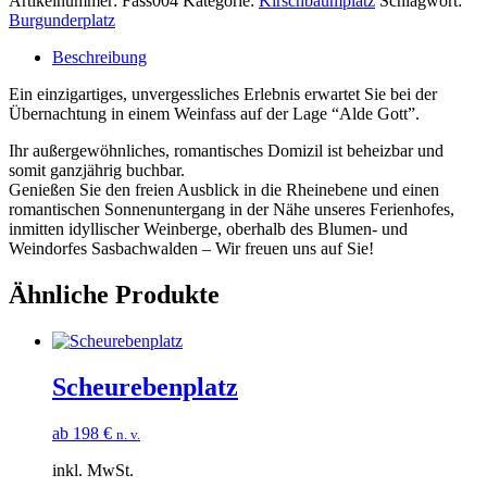
Artikelnummer:
Fass004
Kategorie:
Kirschbaumplatz
Schlagwort:
Burgunderplatz
Beschreibung
Ein einzigartiges, unvergessliches Erlebnis erwartet Sie bei der
Übernachtung in einem Weinfass auf der Lage “Alde Gott”.
Ihr außergewöhnliches, romantisches Domizil ist beheizbar und
somit ganzjährig buchbar.
Genießen Sie den freien Ausblick in die Rheinebene und einen
romantischen Sonnenuntergang in der Nähe unseres Ferienhofes,
inmitten idyllischer Weinberge, oberhalb des Blumen- und
Weindorfes Sasbachwalden – Wir freuen uns auf Sie!
Ähnliche Produkte
Scheurebenplatz
ab
198
€
n. v.
inkl. MwSt.