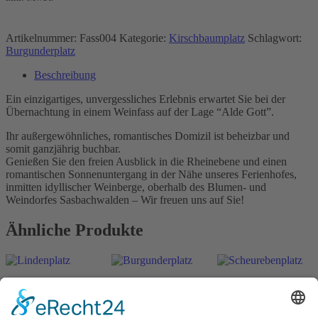
Artikelnummer:
Fass004
Kategorie:
Kirschbaumplatz
Schlagwort:
Burgunderplatz
Beschreibung
Ein einzigartiges, unvergessliches Erlebnis erwartet Sie bei der
Übernachtung in einem Weinfass auf der Lage “Alde Gott”.
Ihr außergewöhnliches, romantisches Domizil ist beheizbar und
somit ganzjährig buchbar.
Genießen Sie den freien Ausblick in die Rheinebene und einen
romantischen Sonnenuntergang in der Nähe unseres Ferienhofes,
inmitten idyllischer Weinberge, oberhalb des Blumen- und
Weindorfes Sasbachwalden – Wir freuen uns auf Sie!
Ähnliche Produkte
Lindenplatz
Burgunderplatz
Scheurebenplatz
ab
198
€
ab
198
€
ab
198
€
n. v.
n. v.
n. v.