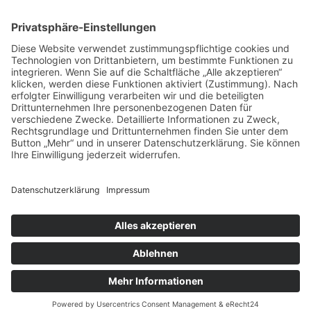
inkl. MwSt.
inkl. MwSt.
inkl. MwSt.
Öffnungszeiten Büro und Hofladen:
Hofladen:
Montag bis Sonntag von 09:00 – 11:30 Uhr und 14:00 – 18:00 Uhr
Telefonisch erreichen Sie uns:
Montag bis Freitag von 09:00 – 11:30 Uhr
Warenkorb
Kasse
Datenschutzerklärung
Impressum
Allgemeine Geschäftsbedingungen (AGB)
Cookie-Einstellungen
Copyright © Schlafen im Weinfass • Ilona Wild • Bergstraße 7 •
77887 Sasbachwalden | All Rights Reserved
Designed with ❤️ by www.Marketing-Division.de