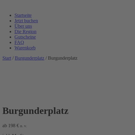
Startseite
Jetzt buchen
Über uns
Die Region
Gutscheine
FAQ
Warenkorb
Start
/
Burgunderplatz
/ Burgunderplatz
Burgunderplatz
ab
198
€
n. v.