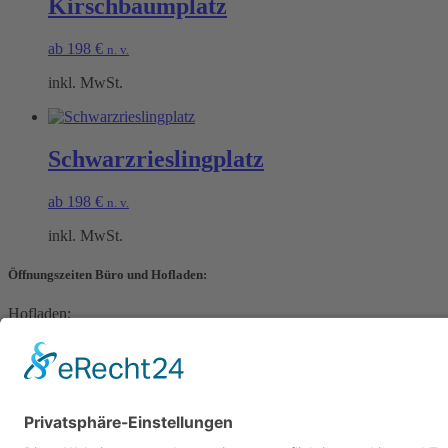
Kirschbaumplatz
ab
198
€
n. v.
inkl. MwSt.
Schwarzrieslingplatz
ab
198
€
n. v.
inkl. MwSt.
Öffnungszeiten Büro und Hofladen:
Hofladen:
Montag bis Sonntag von 09:00 – 11:30 Uhr und 14:00 – 18:00 Uhr
Telefonisch erreichen Sie uns:
Montag bis Freitag von 09:00 – 11:30 Uhr
Warenkorb
Kasse